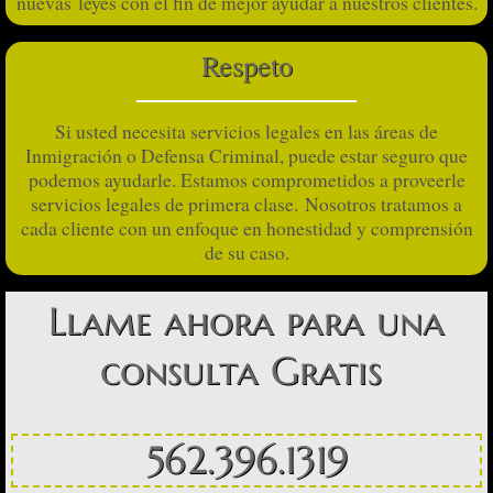
nuevas leyes con el fin de mejor ayudar a nuestros clientes.
Naturalization/Citizenship
Respeto
Reinstatement of I-130 Petition after
Si usted necesita servicios legales en las áreas de
Inmigración o Defensa Criminal, puede estar seguro que
Criminal Defense Services
podemos ayudarle. Estamos comprometidos a proveerle
servicios legales de primera clase. Nosotros tratamos a
Contact Us
cada cliente con un enfoque en honestidad y comprensión
de su caso.
Español
Llame ahora para una
Nuestra Mision
consulta Gratis
Servicios de Inmigracion
Servicios de Defensa Criminal
562.396.1319