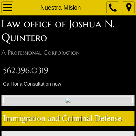
Home
Nuestra Mision
Law office of Joshua N.
About Us
Quintero
Attorneys
A Professional Corporation
Practice Areas
562.396.0319
Immigration Law Services
Call for a Consultation now!
Representation & Defense in Remov
Request for Release under Bond
Immigration and Criminal Defense
Appeals
Protection from Removal/Deportatio