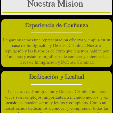
Nuestra Mision
Motions to Reopen Removal/Deporta
Deferred Action for Childhood Arri
Experiencia de Confianza
Waivers (I-601, I-601A, I-212)
Le garantizamos una representación efectiva y amplia en su
caso de Inmigración y Defensa Criminal. Nuestra
Asylum
reputación y las historias de éxito que tenemos hablan por
sí mismas y estamos orgullosos de conocer y entender las
Victims of Domestic Violence (VAWA
leyes de Inmigración y Defensa Criminal.
Victims of Crime (U-Visa)
Dedicación y Lealtad
Family-Based Petitions (I-130 Petiti
Los casos de Inmigración y Defensa Criminal muchas
veces son complejos, importantes, a menudo nuevos, y en
Adjustment of Status (AOS) in the U
ocasiones pueden ser muy lentos y complejos. Como tal,
nosotros nos dedicamos a conocer y comprender todas las
Immigrant Visa Processing in Amer